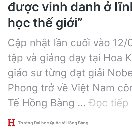
được vinh danh ở lĩ
học thế giới”
Cập nhật lần cuối vào 12
tập và giảng dạy tại Hoa 
giáo sư từng đạt giải Nobe
Phong trở về Việt Nam cô
T
Tế Hồng Bàng …
Đọc tiếp
sĩ
V
G
Trường Đại học Quốc tế Hồng Bàng
P
“T