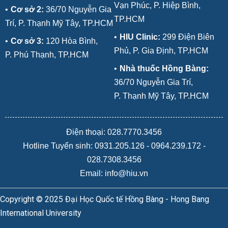
Vạn Phúc, P. Hiệp Bình,
•
Cơ sở 2:
36/70 Nguyễn Gia
TP.HCM
Trí, P. Thạnh Mỹ Tây, TP.HCM
•
HIU Clinic:
299 Điện Biên
•
Cơ sở 3:
120 Hòa Bình,
Phủ, P. Gia Định, TP.HCM
P. Phú Thạnh, TP.HCM
•
Nhà thuốc Hồng Bàng:
36/70 Nguyễn Gia Trí,
P. Thạnh Mỹ Tây, TP.HCM
Điện thoại: 028.7770.3456
Hotline Tuyển sinh:
0931.205.126
-
0964.239.172
-
028.7308.3456
Email: info@hiu.vn
Copyright © 2025 Đại Học Quốc tế Hồng Bàng - Hong Bang
International University