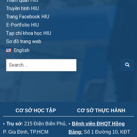
Tham quan HIU
Truyền hình HIU
Trang Facebook HIU
E-Portfolio HIU
Tạp chí khoa học HIU
Sơ đồ trang web
English
CƠ SỞ HỌC TẬP
CƠ SỞ THỰC HÀNH
•
Trụ sở:
215 Điện Biên Phủ,
•
Bệnh viện ĐHQT Hồng
P. Gia Định, TP.HCM
Bàng:
Số 1 Đường 10, KĐT