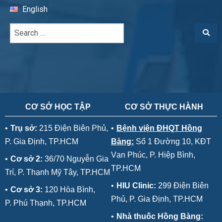
English
CƠ SỞ HỌC TẬP
CƠ SỞ THỰC HÀNH
•
Trụ sở:
215 Điện Biên Phủ,
•
Bệnh viện ĐHQT Hồng
P. Gia Định, TP.HCM
Bàng:
Số 1 Đường 10, KĐT
Vạn Phúc, P. Hiệp Bình,
•
Cơ sở 2:
36/70 Nguyễn Gia
TP.HCM
Trí, P. Thạnh Mỹ Tây, TP.HCM
•
HIU Clinic:
299 Điện Biên
•
Cơ sở 3:
120 Hòa Bình,
Phủ, P. Gia Định, TP.HCM
P. Phú Thạnh, TP.HCM
•
Nhà thuốc Hồng Bàng: