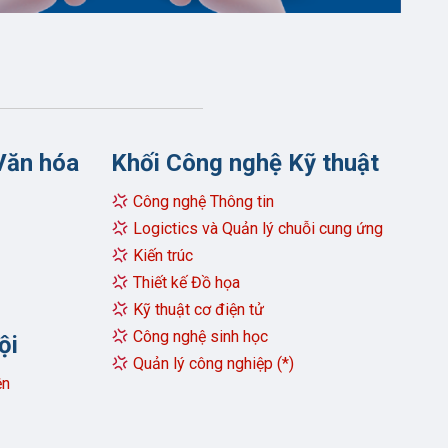
A00
A02
B00
B08
D07
D08
X14
A00
A02
B00
B08
D07
D08
X14
Văn hóa
Khối Công nghệ Kỹ thuật
A00
A02
B00
B08
D07
D08
Công nghệ Thông tin
Logictics và Quản lý chuỗi cung ứng
X14
Kiến trúc
 môn lớp 11 hoặc HKI lớp 12 thông qua:
Thiết kế Đồ họa
A00
A01
A02
B00
B08
D01
học, KT phục hồi chức năng
Kỹ thuật cơ điện tử
D07
D08
X14
Công nghệ sinh học
ội
15 Điện Biên Phủ, Phường Gia Định, TP. HCM.
Quản lý công nghiệp (*)
A00
A01
B00
D07
D08
X10
giữ ổn định suốt khóa học
ện
X14
 và gia đình thông qua chính sách
không tăng học