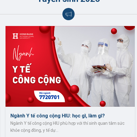
1
Kỹ thuật hình ảnh y học
7720602
 thực hành ngành Quản trị Khách sạn
tập khối ngành Sức khoẻ
2
Điều dưỡng
7720301
ạc bộ, trải nghiệm sinh viên
hức hợp thể thao dành cho sinh viên
3
Điều dưỡng (Tiếng Anh)
7720301
 thái trọ học chính sách ưu đãi
uốn tham quan HIU
ểu nỗi lo của quý phụ huynh khi có con lần đầu sống xa nhà và bắ
chủ trọ xây dựng hệ sinh thái với hàng ngàn nơi ở trọ học mang đến
4
Hộ sinh
7720302
Ngành Y tế công cộng HIU: học gì, làm gì?
Ngành Y tế công cộng HIU phù hợp với thí sinh quan tâm sức
khỏe cộng đồng, y tế dự…
5
Công nghệ thẩm mỹ
7420207