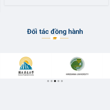
ổng Hippocrates là chương trình hỗ trợ tài chính
Học bổn
iệt dành cho thí sinh theo học các ngành trong
Digital
học sức khỏe. Học bổng mang giá trị động viên
cung ứ
 vật chất lẫn tinh thần, giúp người học yên tâm
ra, 12 
6
Dinh dưỡng
7720401
Đối tác đồng hành
đuổi lĩnh vực y học – một ngành nghề đòi hỏi sự
vào các
trì, nỗ lực và tinh thần cống hiến. Ngành Y khoa và
ngữ & 
 Răng Hàm Mặt: 120 triệu đồng/4 năm học.
thuật. 
 Điều dưỡng (CT Tiếng Anh): 100 triệu đồng/toàn
nặng tà
7
Y tế công cộng
7720701
học. Ngành Y học Cổ truyền, Y học dự phòng: 60
đuổi n
 đồng/6 năm học. Các ngành Khoa học sức khoẻ
môi trư
 8 triệu đồng/Tân sinh viên.
8
Kỹ thuật phục hình răng (*)
7720502
9
Y học dự phòng (*)
7720110