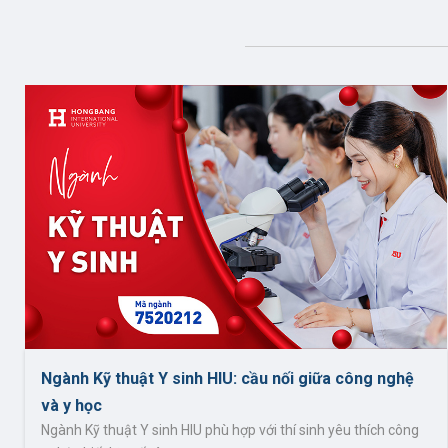
1
Cơ sở
Thực 
1
Câu l
Khu p
1
Hệ sinh
Em m
Thấu hi
doanh, 
1
Ngành Kỹ thuật Y sinh HIU: cầu nối giữa công nghệ
và y học
Ngành Kỹ thuật Y sinh HIU phù hợp với thí sinh yêu thích công
1