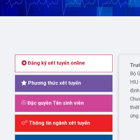
Đăng ký xét tuyển online
Trườ
Bộ G
HIU 
Phương thức xét tuyển
định
Chươ
Đặc quyền Tân sinh viên
thiế
ứng 
Thông tin ngành xét tuyển