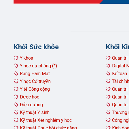
Tại s
2
Tôi đ
3
HIU c
Khối Sức khỏe
Khối Ki
Văn b
Y khoa
Quản trị
4
Y học dự phòng (*)
Digital 
Điều 
Các bạ
Răng Hàm Mặt
Kế toán
Cá
Y học Cổ truyền
Tài chín
5
https:/
Điều 
Y tế Công cộng
Quản trị
⇒
Dược học
Quản trị
Các
Điều dưỡng
Quản trị 
Điều 
6
Kết nố
Kỹ thuật Y sinh
Thương m
Face
Kỹ thuật Xét nghiệm y học
Công ngh
Cách 
Bộ quà 
Trường 
Hotl
Kỹ thuật Phục hồi chức năng
K
inh do