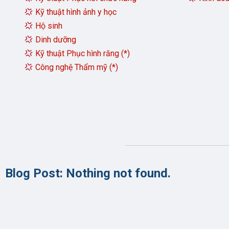
phí cho
7
Emai
3.000 B
Kỹ thuật hình ảnh y học
Thi n
cho 51 c
thiết k
Web
Hộ sinh
Kinh tế
hành tr
Dinh dưỡng
Lỗi k
này, HIU
sinh viê
Kỹ thuật Phục hình răng (*)
8
kiện để 
Công nghệ Thẩm mỹ (*)
Điều 
Hồ sơ
9
Cần l
Số tà
Blog Post: Nothing not found.
1
Trườn
Em mu