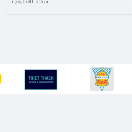
nghệ, thiết bị y tế và…
Học b
đặc b
Khoa 
cả về
1
theo 
kiên 
ngành
Ngành
1
khoá 
triệu
khác:
1
1