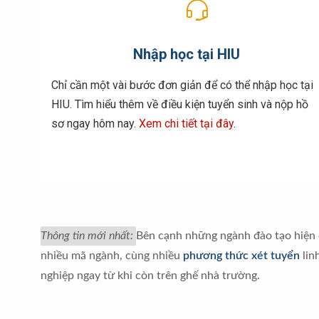
Biễu mẫu Thạc sĩ
2. LATS Cao Thanh Bình
2.1 Thông tin Luận án Cao Thanh Bình
Nhập học tại HIU
Biễu mẫu Nghiên cứu sinh
3. LATS Giang Hán Minh
Chỉ cần một vài bước đơn giản để có thể nhập học tại
HIU. Tìm hiểu thêm về điều kiện tuyển sinh và nộp hồ
3.1 Thông tin Luận án Giang Hán Minh
sơ ngay hôm nay.
Xem chi tiết tại đây
.
3.2 Thông tin thời gian bảo vệ luận án Tiến s
4.
LATS Trần Quốc Thống
4.1 Tóm tắt Luận án Trần Quốc Thống
5. LATS Hồ Trần Quốc Hải
Thông tin mới nhất:
Bên cạnh những ngành đào tạo hiện 
nhiều mã ngành, cùng nhiều
phương thức xét tuyển
lin
5.1 Thông tin Luận án Hồ Trần Quốc Hải
nghiệp ngay từ khi còn trên ghế nhà trường.
5.2 Thông tin thời gian bảo vệ luận án Tiến s