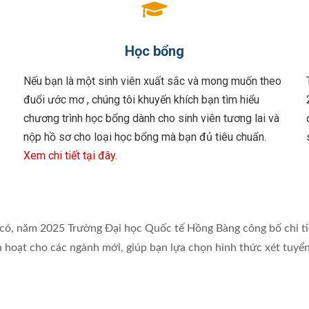
Học bổng
Nếu bạn là một sinh viên xuất sắc và mong muốn theo
đuổi ước mơ , chúng tôi khuyến khích bạn tìm hiểu
chương trình học bổng dành cho sinh viên tương lai và
ĩ cấp Trường của NCS Giang Hán Minh
nộp hồ sơ cho loại học bổng mà bạn đủ tiêu chuẩn.
Xem chi tiết tại đây
.
có, năm 2025 Trường Đại học Quốc tế Hồng Bàng công bố chi t
h hoạt cho các ngành mới, giúp bạn lựa chọn hình thức xét tuyể
ĩ cấp Trường của NCS Hồ Trần Quốc Hải