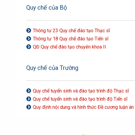
Quy chế của Bộ
qui định. Học viên cũng có thể chọn thời gian học là 
ThS. Đỗ Quang Thiện
2.ĐIỀU CHỈNH CHỈ TIÊU CHUYÊN KHOA I NĂM 202
mọi đối tượng có nhu cầu học lên trình độ thạc sĩ.
1.BYT – BÁO CÁO TUYỂN SINH NĂM 24 VÀ KẾ HO
f. Sau khi tốt nghiệp, học viên có thể đăng ký tham
Thông tư 23 Quy chế đào tạo Thạc sĩ
quá trình công nghiệp hoá – hiện đại hoá đất nước, Đ
Thông tư 18 Quy chế đào tạo Tiến sĩ
chương trình học lên tiến sĩ và tham dự các khoá tu n
QĐ Quy chế đào tạo chuyên khoa II
Quy chế của Trường
Quy chế tuyển sinh và đào tạo trình độ Thạc sĩ
Quy chế tuyển sinh và đào tạo trình độ Tiến sĩ
Quy định nội dung và hình thức Đề cương luận án
1. LATS Nguyễn Thị Thùy Giang