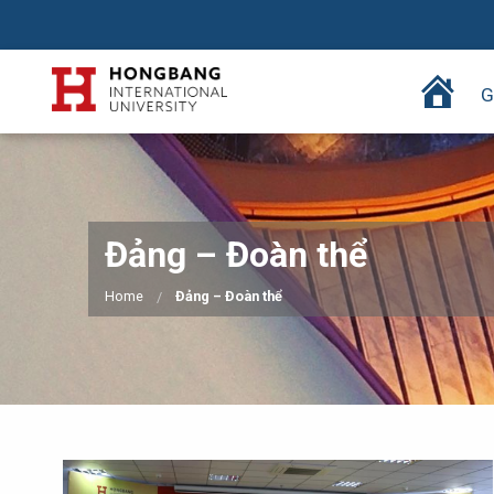
T
G
r
a
n
g
c
Đảng – Đoàn thể
h
ủ
Home
Đảng – Đoàn thể