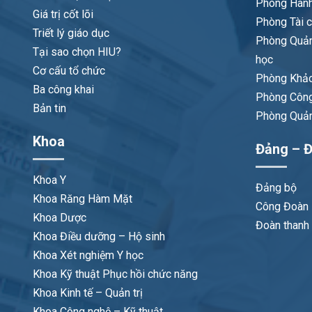
Phòng Hành
Giá trị cốt lõi
Phòng Tài c
Triết lý giáo dục
Phòng Quản
Tại sao chọn HIU?
học
Cơ cấu tổ chức
Phòng Khảo
Ba công khai
Phòng Công
Bản tin
Phòng Quản 
Khoa
Đảng – Đ
Khoa Y
Đảng bộ
Khoa Răng Hàm Mặt
Công Đoàn
Khoa Dược
Đoàn thanh 
Khoa Điều dưỡng – Hộ sinh
Khoa Xét nghiệm Y học
Khoa Kỹ thuật Phục hồi chức năng
Khoa Kinh tế – Quản trị
Khoa Công nghệ – Kỹ thuật