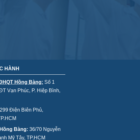
C HÀNH
 ĐHQT Hồng Bàng:
Số 1
T Vạn Phúc, P. Hiệp Bình,
299 Điện Biên Phủ,
 TP.HCM
 Hồng Bàng:
36/70 Nguyễn
Thạnh Mỹ Tây, TP.HCM