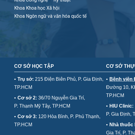
Khoa Khoa học Xã hội
Khoa Ngôn ngữ và văn hóa quốc tế
CƠ SỞ HỌC TẬP
CƠ SỞ THỰ
•
Trụ sở:
215 Điện Biên Phủ, P. Gia Định,
•
Bệnh viện
TP.HCM
Đường 10, KĐ
TP.HCM
•
Cơ sở 2:
36/70 Nguyễn Gia Trí,
P. Thạnh Mỹ Tây, TP.HCM
•
HIU Clinic:
P. Gia Định,
•
Cơ sở 3:
120 Hòa Bình, P. Phú Thạnh,
TP.HCM
•
Nhà thuốc
Gia Trí, P. 