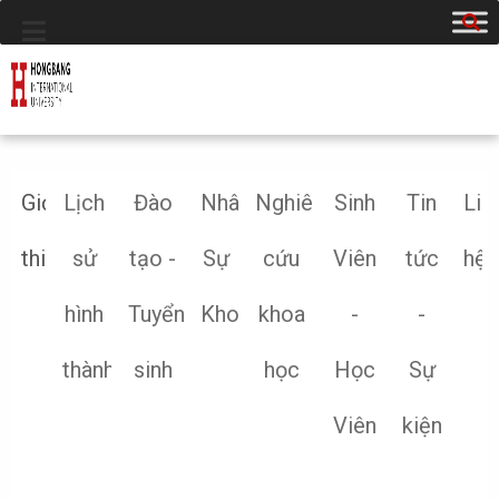
Giới
Lịch
Đào
Nhân
Nghiên
Sinh
Tin
Liê
thiệu
sử
tạo -
Sự
cứu
Viên
tức
hệ
hình
Tuyển
Khoa
khoa
-
-
thành
sinh
học
Học
Sự
Viên
kiện