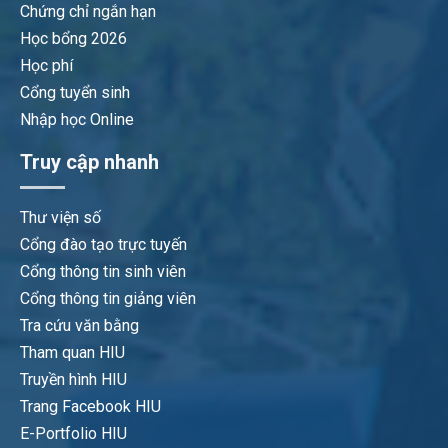
Đơn xin bảo vệ luận văn, đề án.
Chứng chỉ ngắn hạn
Phiếu yêu cầu.
Học bổng 2026
Lý lịch khoa học học viên.
Học phí
Đơn xin gia hạn thời gian bảo vê luận
Cổng tuyển sinh
văn, đề án.
Nhập học Online
Mẫu đăng ký thi lại.
Truy cập nhanh
Bản hiệu chỉnh luận văn, đề án.
Ngoài công tác đào tạo, giảng viên Khoa Dược cũng
Thư viện số
thực hiện nhiều công trình nghiên cứu khoa học. Kết
Cổng đào tạo trực tuyến
quả nghiên cứu đã góp phần nâng cao chất lượng
Cổng thông tin sinh viên
đào tạo, tạo tiền đề cho phát triển các sinh hoạt khoa
Cổng thông tin giảng viên
học, tham gia hội nghị khoa học trong nước, khu vực,
Tra cứu văn bằng
triển khai ứng dụng khoa học công nghệ.
Tham quan HIU
Truyền hình HIU
Để nâng cao chất lượng đào tạo và nghiên cứu khoa
Trang Facebook HIU
học, Khoa Dược đã thiết lập quan hệ, hợp tác và được
E-Portfolio HIU
sự hỗ trợ của nhiều đơn vị trong và ngoài nước bao