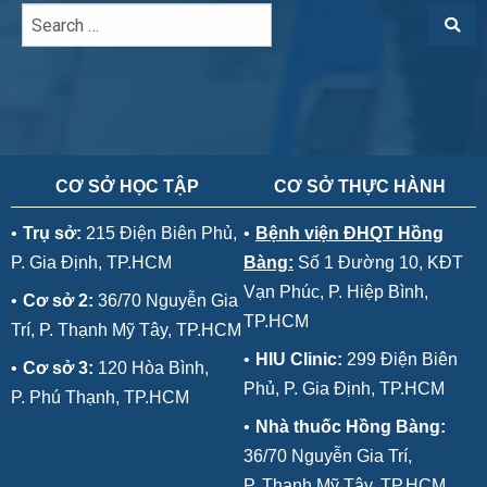
CƠ SỞ HỌC TẬP
CƠ SỞ THỰC HÀNH
•
Trụ sở:
215 Điện Biên Phủ,
•
Bệnh viện ĐHQT Hồng
P. Gia Định, TP.HCM
Bàng:
Số 1 Đường 10, KĐT
Vạn Phúc, P. Hiệp Bình,
•
Cơ sở 2:
36/70 Nguyễn Gia
TP.HCM
Trí, P. Thạnh Mỹ Tây, TP.HCM
•
HIU Clinic:
299 Điện Biên
•
Cơ sở 3:
120 Hòa Bình,
Phủ, P. Gia Định, TP.HCM
P. Phú Thạnh, TP.HCM
•
Nhà thuốc Hồng Bàng:
36/70 Nguyễn Gia Trí,
P. Thạnh Mỹ Tây, TP.HCM