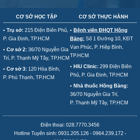
CƠ SỞ HỌC TẬP
CƠ SỞ THỰC HÀNH
•
Trụ sở:
215 Điện Biên Phủ,
•
Bệnh viện ĐHQT Hồng
P. Gia Định, TP.HCM
Bàng:
Số 1 Đường 10, KĐT
Vạn Phúc, P. Hiệp Bình,
•
Cơ sở 2:
36/70 Nguyễn Gia
TP.HCM
Trí, P. Thạnh Mỹ Tây, TP.HCM
•
HIU Clinic:
299 Điện Biên
•
Cơ sở 3:
120 Hòa Bình,
Phủ, P. Gia Định, TP.HCM
P. Phú Thạnh, TP.HCM
•
Nhà thuốc Hồng Bàng:
36/70 Nguyễn Gia Trí,
P. Thạnh Mỹ Tây, TP.HCM
Điện thoại: 028.7770.3456
Hotline Tuyển sinh:
0931.205.126
-
0964.239.172
-