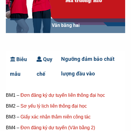
Văn bằng hai
Ngưỡng đảm bảo chất
Biễu
Quy
lượng đầu vào
mẫu
chế
BM1 –
Đơn đăng ký dự tuyển liên thông đại học
BM2 –
Sơ yếu lý lịch liên thông đại học
BM3 –
Giấy xác nhận thâm niên công tác
BM4 –
Đơn đăng ký dự tuyển (Văn bằng 2)