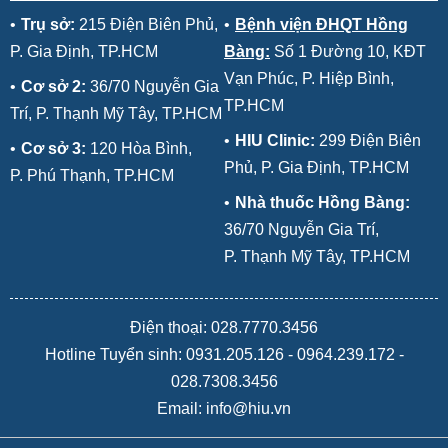
Có kỹ năng giao tiếp,
chuyên ngành đủ để
•
Trụ sở:
215 Điện Biên Phủ,
•
Bệnh viện ĐHQT Hồng
trình bày vấn đề hiệu
xác định, đặc tả được
P. Gia Định, TP.HCM
Bàng:
Số 1 Đường 10, KĐT
quả, thể hiện khả năng
yêu cầu của hệ thống,
Vạn Phúc, P. Hiệp Bình,
làm việc độc lập cũng
•
Cơ sở 2:
36/70 Nguyễn Gia
phân tích, thiết kế và
TP.HCM
như làm việc nhóm hiệu
Trí, P. Thạnh Mỹ Tây, TP.HCM
xây dựng ứng dụng
quả.
•
HIU Clinic:
299 Điện Biên
•
Cơ sở 3:
120 Hòa Bình,
đáp ứng nhu cầu doanh
Phủ, P. Gia Định, TP.HCM
P. Phú Thạnh, TP.HCM
nghiệp/đơn vị/người
•
Nhà thuốc Hồng Bàng:
dùng.
36/70 Nguyễn Gia Trí,
Lĩnh hội, diễn giải và
P. Thạnh Mỹ Tây, TP.HCM
trình bày một cách hệ
thống các kiến thức về
Sử dụng thành thạo
Điện thoại: 028.7770.3456
công nghệ phần mềm
tiếng Anh trong chuyên
Hotline Tuyển sinh:
0931.205.126
-
0964.239.172
-
hoặc hệ thống thông
môn, đạt chuẩn ngoại
028.7308.3456
tin, để lập kế hoạch và
ngữ bậc B1 trong
Email: info@hiu.vn
triển khai thực hiện các
khung năng lực ngoại
dự án về công nghệ
ngữ 6 bậc dùng cho