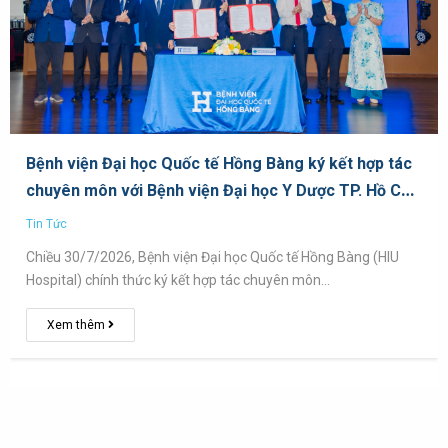
Bệnh viện Đại học Quốc tế Hồng Bàng ký kết hợp tác
chuyên môn với Bệnh viện Đại học Y Dược TP. Hồ Chí
Minh
Tin Tức
Chiều 30/7/2026, Bệnh viện Đại học Quốc tế Hồng Bàng (HIU
Hospital) chính thức ký kết hợp tác chuyên môn…
Xem thêm
Ban chủ nhiệm
Mục tiêu chung
Với đội ngũ Giảng viên giàu kinh nghiệm, tâm huyết với nghề,
Bộ môn Công nghệ thông tin (CNTT) đã ra đời từ những