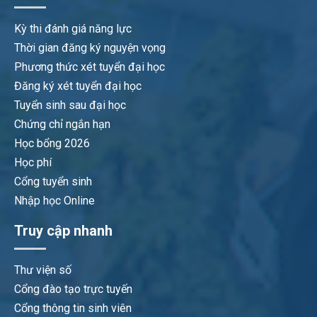
Chuẩn đầu ra
Kỳ thi đánh giá năng lực
Thời gian đăng ký nguyện vọng
Sau khi tốt nghiệp chương trình đào tạo, sinh viên có khả
Phương thức xét tuyển đại học
năng:
Đăng ký xét tuyển đại học
Tuyển sinh sau đại học
Lĩnh hội các kiến thức
Chứng chỉ ngắn hạn
Có khả năng tự định
cơ bản về khoa học tự
Học bổng 2026
hướng, xây dựng kế
nhiên, khoa học xã hội,
Học phí
hoạch phát triển nghề
khoa học chính trị và
Cổng tuyển sinh
nghiệp của bản thân,
pháp luật làm nền tảng
Nhập học Online
hình thành kỹ năng tự
để học tập, nghiên cứu
học dựa trên định
Truy cập nhanh
các kiến thức cơ sở
hướng học tập suốt
ngành và chuyên ngành
đời.
Thư viện số
CNTT.
Cổng đào tạo trực tuyến
Lĩnh hội, giải thích, và
Cổng thông tin sinh viên