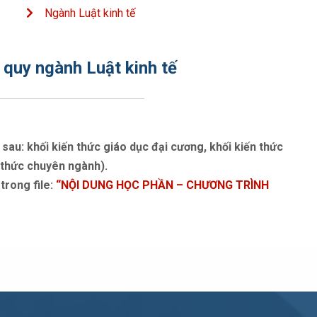
Ngành Luật kinh tế
 quy ngành Luật kinh tế
au: khối kiến thức giáo dục đại cương, khối kiến thức
 thức chuyên ngành).
trong file:
“NỘI DUNG HỌC PHẦN – CHƯƠNG TRÌNH
và ngoài nước.
 HIU, 215 Điện Biên Phủ, P.15, Q. Bình Thạnh