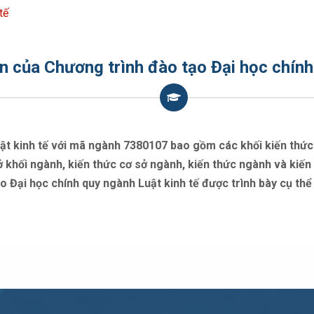
tế
n của Chương trình đào tạo Đại học chính
t kinh tế với mã ngành 7380107 bao gồm các khối kiến thức s
 khối ngành, kiến thức cơ sở ngành, kiến thức ngành và kiến
 Đại học chính quy ngành Luật kinh tế được trình bày cụ thể 
Kế hoạch đào tạo
Mục tiêu đào tạo
Liên hệ
 chuyên môn, đã tốt nghiệp từ các trường đại học có uy tín trong 
– Tầng 16 Tòa nhà