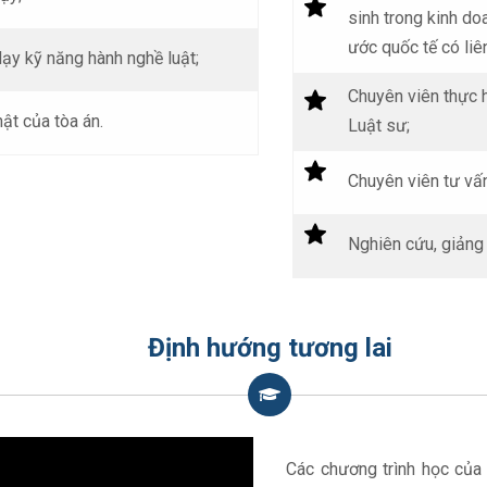
sinh trong kinh d
ước quốc tế có liên
ạy kỹ năng hành nghề luật;
Chuyên viên thực 
hật của tòa án.
Luật sư;
Chuyên viên tư vấn
Nghiên cứu, giảng 
Định hướng tương lai
Các chương trình học của