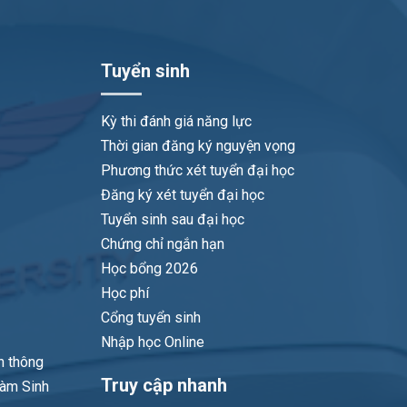
.7308.3456 (ext: 3423)
//hiu.vn/gioi-thieu/cac-don-vi/khoa/khoa-kinh-te-quan-tri/
Chi tiết
Tuyển sinh
chuyên môn đầy đủ về lĩnh vực luật kinh tế, có thể lực tốt,
Chi tiết
 chủ động, tự tin làm việc trong môi trường hội nhập quốc tế
Kỳ thi đánh giá năng lực
Chi tiết
Thời gian đăng ký nguyện vọng
Phương thức xét tuyển đại học
Chi tiết
i hoàn thành chương trình sẽ:
Đăng ký xét tuyển đại học
Chi tiết
Tuyển sinh sau đại học
 với một cử nhân và đáp ứng được việc tiếp thu kiến thức cơ sở
Chứng chỉ ngắn hạn
Chi tiết
Học bổng 2026
hi tốt nghiệp
Học phí
Chi tiết
Cổng tuyển sinh
Chi tiết
nh thương mại.
Nhập học Online
n thông
Truy cập nhanh
làm Sinh