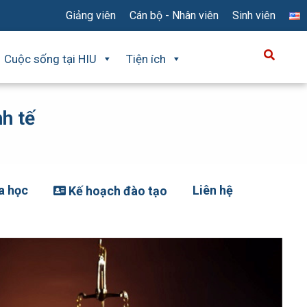
Giảng viên
Cán bộ - Nhân viên
Sinh viên
Cuộc sống tại HIU
Tiện ích
h tế
a học
Liên hệ
Kế hoạch đào tạo