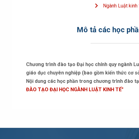
Ngành Luật kinh 
Mô tả các học phầ
Chương trình đào tạo Đại học chính quy ngành Luậ
giáo dục chuyên nghiệp (bao gồm kiến thức cơ sở
Nội dung các học phần trong chương trình đào tạo
ĐÀO TẠO ĐẠI HỌC NGÀNH LUẬT KINH TẾ"
Ban chủ nhiệm
Đội ngũ giảng viên năng động, nhiệt huyết với công tác
Tạp chí số 30 - Tháng 07/2024
PGS. TS Phước Minh Hiệp