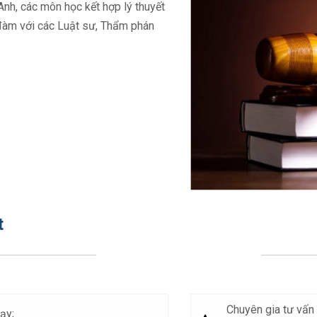
nh, các môn học kết hợp lý thuyết
 đàm với các Luật sư, Thẩm phán
t
Chuyên gia tư vấn p
ạy;