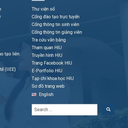
n
Thư viện số
ữ
Cổng đào tạo trực tuyến
Cổng thông tin sinh viên
Cổng thông tin giảng viên
c tự nhiên và khoa học xã hội trong việc phân tích, tổng hợp,
Tra cứu văn bằng
 phân tích và áp dụng kiến thức pháp luật chuyên ngành.
Tham quan HIU
Full paper
ng được những kiến thức pháp luật cơ bản để phân tích, giải
o tạo liên
Truyền hình HIU
 dụng tối ưu trong việc lựa chọn áp dụng luật.
Trang Facebook HIU
thương mại để áp dụng và xử lý, giải quyết các vấn đề liên
ế (IIEE)
E-Portfolio HIU
a Shopee.vn tại Thành phố Hồ Chí
Tạp chí khoa học HIU
g được các kiến thức pháp luật để áp dụng vào thực tế đời
Full paper
Sơ đồ trang web
English
 huống thực tiễn.
Full paper