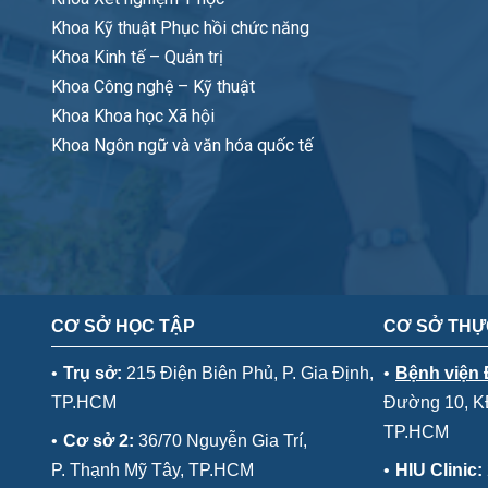
Khoa Kỹ thuật Phục hồi chức năng
Khoa Kinh tế – Quản trị
Khoa Công nghệ – Kỹ thuật
Khoa Khoa học Xã hội
Khoa Ngôn ngữ và văn hóa quốc tế
CƠ SỞ HỌC TẬP
CƠ SỞ THỰ
•
Trụ sở:
215 Điện Biên Phủ, P. Gia Định,
•
Bệnh viện
TP.HCM
Đường 10, KĐ
TP.HCM
•
Cơ sở 2:
36/70 Nguyễn Gia Trí,
P. Thạnh Mỹ Tây, TP.HCM
•
HIU Clinic: