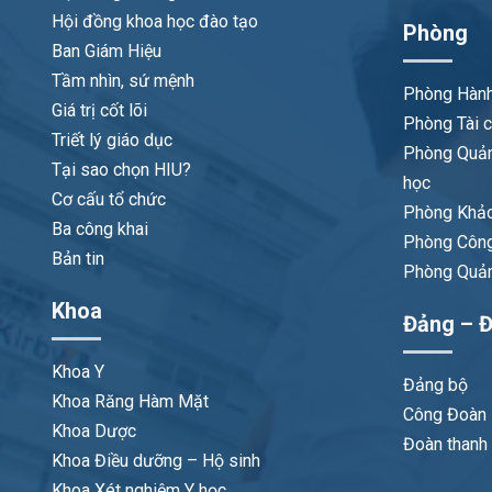
Hội đồng khoa học đào tạo
Phòng
Ban Giám Hiệu
Tầm nhìn, sứ mệnh
Phòng Hành
Giá trị cốt lõi
Phòng Tài c
Triết lý giáo dục
Phòng Quản
Tại sao chọn HIU?
học
Cơ cấu tổ chức
Phòng Khảo
Ba công khai
Phòng Công
Bản tin
Phòng Quản 
Khoa
Đảng – Đ
Khoa Y
Đảng bộ
Khoa Răng Hàm Mặt
Công Đoàn
Khoa Dược
Đoàn thanh 
Khoa Điều dưỡng – Hộ sinh
Khoa Xét nghiệm Y học