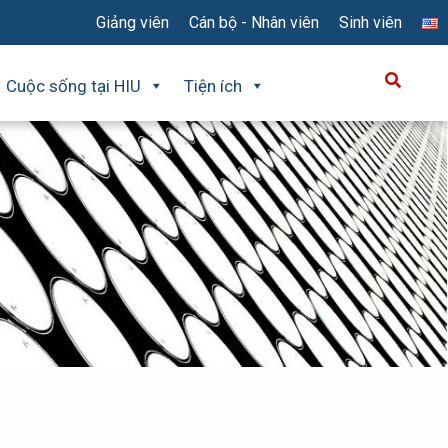
Giảng viên
Cán bộ - Nhân viên
Sinh viên
Cuộc sống tại HIU
Tiện ích