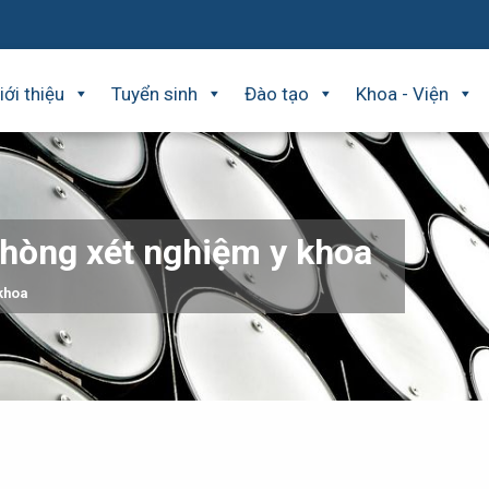
iới thiệu
Tuyển sinh
Đào tạo
Khoa - Viện
phòng xét nghiệm y khoa
 khoa