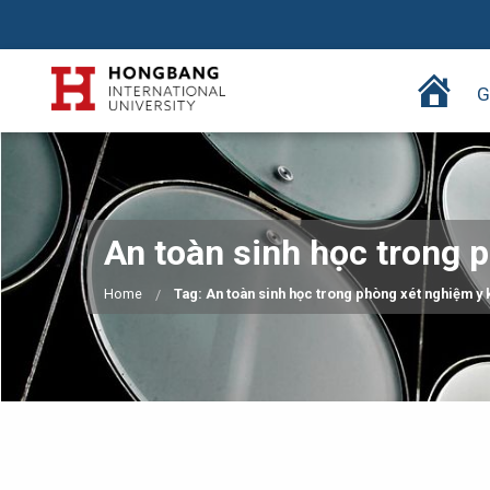
T
G
r
a
n
g
c
An toàn sinh học trong 
h
ủ
Home
Tag: An toàn sinh học trong phòng xét nghiệm y