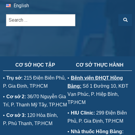
English
CƠ SỞ HỌC TẬP
CƠ SỞ THỰC HÀNH
•
Trụ sở:
215 Điện Biên Phủ,
•
Bệnh viện ĐHQT Hồng
P. Gia Định, TP.HCM
Bàng:
Số 1 Đường 10, KĐT
Vạn Phúc, P. Hiệp Bình,
•
Cơ sở 2:
36/70 Nguyễn Gia
TP.HCM
Trí, P. Thạnh Mỹ Tây, TP.HCM
•
HIU Clinic:
299 Điện Biên
•
Cơ sở 3:
120 Hòa Bình,
Phủ, P. Gia Định, TP.HCM
P. Phú Thạnh, TP.HCM
•
Nhà thuốc Hồng Bàng: