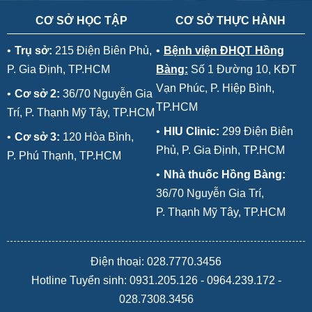
CƠ SỞ HỌC TẬP
CƠ SỞ THỰC HÀNH
•
Trụ sở:
215 Điện Biên Phủ,
•
Bệnh viện ĐHQT Hồng
P. Gia Định, TP.HCM
Bàng:
Số 1 Đường 10, KĐT
Vạn Phúc, P. Hiệp Bình,
•
Cơ sở 2:
36/70 Nguyễn Gia
TP.HCM
Trí, P. Thạnh Mỹ Tây, TP.HCM
•
HIU Clinic:
299 Điện Biên
•
Cơ sở 3:
120 Hòa Bình,
Phủ, P. Gia Định, TP.HCM
P. Phú Thạnh, TP.HCM
•
Nhà thuốc Hồng Bàng:
36/70 Nguyễn Gia Trí,
P. Thạnh Mỹ Tây, TP.HCM
Điện thoại: 028.7770.3456
Hotline Tuyển sinh:
0931.205.126
-
0964.239.172
-
028.7308.3456