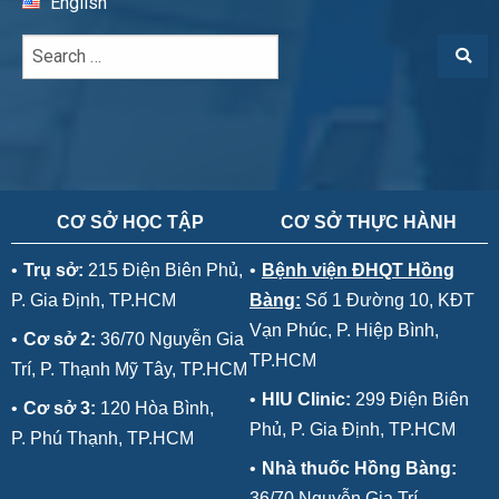
English
CƠ SỞ HỌC TẬP
CƠ SỞ THỰC HÀNH
•
Trụ sở:
215 Điện Biên Phủ,
•
Bệnh viện ĐHQT Hồng
P. Gia Định, TP.HCM
Bàng:
Số 1 Đường 10, KĐT
Vạn Phúc, P. Hiệp Bình,
•
Cơ sở 2:
36/70 Nguyễn Gia
TP.HCM
Trí, P. Thạnh Mỹ Tây, TP.HCM
•
HIU Clinic:
299 Điện Biên
•
Cơ sở 3:
120 Hòa Bình,
Phủ, P. Gia Định, TP.HCM
P. Phú Thạnh, TP.HCM
•
Nhà thuốc Hồng Bàng:
36/70 Nguyễn Gia Trí,