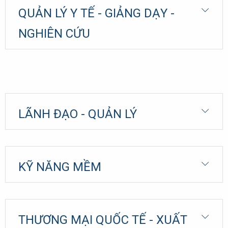
QUẢN LÝ Y TẾ - GIẢNG DẠY -
NGHIÊN CỨU
LÃNH ĐẠO - QUẢN LÝ
KỸ NĂNG MỀM
THƯƠNG MẠI QUỐC TẾ - XUẤT