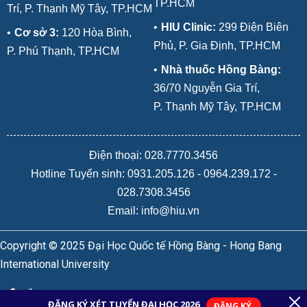
TP.HCM
Trí, P. Thạnh Mỹ Tây, TP.HCM
•
HIU Clinic:
299 Điện Biên
•
Cơ sở 3:
120 Hòa Bình,
Phủ, P. Gia Định, TP.HCM
P. Phú Thạnh, TP.HCM
•
Nhà thuốc Hồng Bàng:
36/70 Nguyễn Gia Trí,
P. Thạnh Mỹ Tây, TP.HCM
Điện thoại: 028.7770.3456
Hotline Tuyển sinh:
0931.205.126
-
0964.239.172
-
028.7308.3456
Email: info@hiu.vn
Copyright © 2025 Đại Học Quốc tế Hồng Bàng - Hong Bang
International University