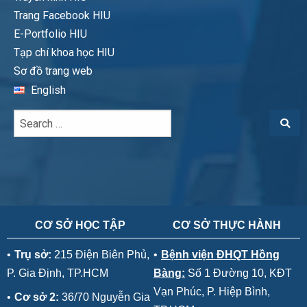
Trang Facebook HIU
E-Portfolio HIU
Tạp chí khoa học HIU
Sơ đồ trang web
English
CƠ SỞ HỌC TẬP
CƠ SỞ THỰC HÀNH
•
Trụ sở:
215 Điện Biên Phủ,
•
Bệnh viện ĐHQT Hồng
P. Gia Định, TP.HCM
Bàng:
Số 1 Đường 10, KĐT
Vạn Phúc, P. Hiệp Bình,
•
Cơ sở 2:
36/70 Nguyễn Gia