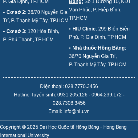
P. Gia Định, TP.HCM
Bàng:
Số 1 Đường 10, KĐT
Vạn Phúc, P. Hiệp Bình,
•
Cơ sở 2:
36/70 Nguyễn Gia
TP.HCM
Trí, P. Thạnh Mỹ Tây, TP.HCM
•
HIU Clinic:
299 Điện Biên
•
Cơ sở 3:
120 Hòa Bình,
Phủ, P. Gia Định, TP.HCM
P. Phú Thạnh, TP.HCM
•
Nhà thuốc Hồng Bàng:
36/70 Nguyễn Gia Trí,
P. Thạnh Mỹ Tây, TP.HCM
Điện thoại: 028.7770.3456
Hotline Tuyển sinh:
0931.205.126
-
0964.239.172
-
028.7308.3456
Email: info@hiu.vn
Copyright © 2025 Đại Học Quốc tế Hồng Bàng - Hong Bang
International University