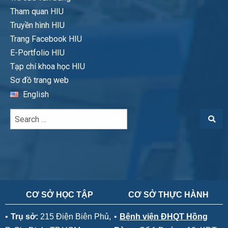
Tham quan HIU
Truyền hình HIU
Trang Facebook HIU
E-Portfolio HIU
Tạp chí khoa học HIU
Sơ đồ trang web
English
CƠ SỞ HỌC TẬP
CƠ SỞ THỰC HÀNH
•
Trụ sở:
215 Điện Biên Phủ,
•
Bệnh viện ĐHQT Hồng