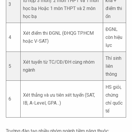
tổ hợp 3 môn): 2 môn THPT và 1 môn
khá +
3
học bạ Hoặc 1 môn THPT và 2 môn
điểm thi
học bạ
ổn
ĐGNL
Xét điểm thi ĐGNL (ĐHQG TP.HCM
4
còn hiệu
hoặc V-SAT)
lực
Thí sinh
Xét tuyển từ TC/CĐ/ĐH cùng nhóm
5
liên
ngành
thông
HS giỏi,
Xét thẳng và ưu tiên xét tuyển (SAT,
chứng
6
IB, A-Level, GPA…)
chỉ quốc
tế
Trường đào tạo nhiều nhóm ngành tiềm năng thuộc: