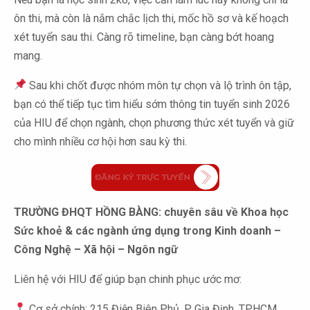
ôn thi, mà còn là nắm chắc lịch thi, mốc hồ sơ và kế hoạch
xét tuyển sau thi. Càng rõ timeline, bạn càng bớt hoang
mang.
Sau khi chốt được nhóm môn tự chọn và lộ trình ôn tập,
bạn có thể tiếp tục tìm hiểu sớm thông tin tuyển sinh 2026
của HIU để chọn ngành, chọn phương thức xét tuyển và giữ
cho mình nhiều cơ hội hơn sau kỳ thi.
TRƯỜNG ĐHQT HỒNG BÀNG: chuyên sâu về Khoa học
Sức khoẻ & các ngành ứng dụng trong Kinh doanh –
Công Nghệ – Xã hội – Ngôn ngữ
Liên hệ với HIU để giúp bạn chinh phục ước mơ:
Cơ sở chính: 215 Điện Biên Phủ, P. Gia Định, TP.HCM