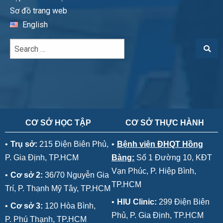
Sơ đồ trang web
English
CƠ SỞ HỌC TẬP
CƠ SỞ THỰC HÀNH
•
Trụ sở:
215 Điện Biên Phủ,
•
Bệnh viện ĐHQT Hồng
P. Gia Định, TP.HCM
Bàng:
Số 1 Đường 10, KĐT
Vạn Phúc, P. Hiệp Bình,
•
Cơ sở 2:
36/70 Nguyễn Gia
TP.HCM
Trí, P. Thạnh Mỹ Tây, TP.HCM
•
HIU Clinic:
299 Điện Biên
•
Cơ sở 3:
120 Hòa Bình,
Phủ, P. Gia Định, TP.HCM
P. Phú Thạnh, TP.HCM