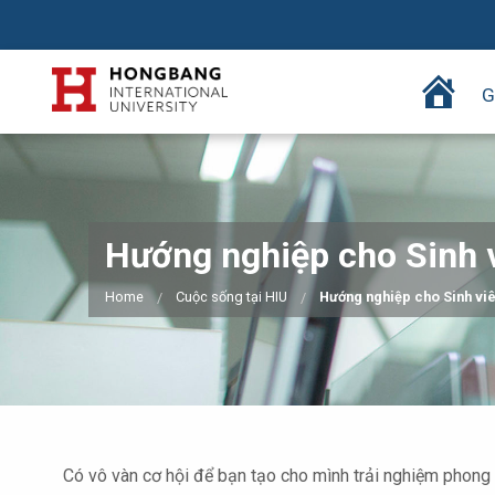
T
G
r
a
n
g
c
Hướng nghiệp cho Sinh 
h
ủ
Home
Cuộc sống tại HIU
Hướng nghiệp cho Sinh vi
Có vô vàn cơ hội để bạn tạo cho mình trải nghiệm phong 