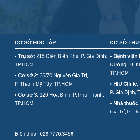
CƠ SỞ HỌC TẬP
CƠ SỞ THỰ
•
Trụ sở:
215 Điện Biên Phủ, P. Gia Định,
•
Bệnh viện
TP.HCM
Đường 10, KĐ
TP.HCM
•
Cơ sở 2:
36/70 Nguyễn Gia Trí,
P. Thạnh Mỹ Tây, TP.HCM
•
HIU Clinic:
P. Gia Định,
•
Cơ sở 3:
120 Hòa Bình, P. Phú Thạnh,
TP.HCM
•
Nhà thuốc
Gia Trí, P. 
Điện thoại: 028.7770.3456