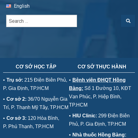
English
CƠ SỞ HỌC TẬP
CƠ SỞ THỰC HÀNH
•
Trụ sở:
215 Điện Biên Phủ,
•
Bệnh viện ĐHQT Hồng
P. Gia Định, TP.HCM
Bàng:
Số 1 Đường 10, KĐT
Vạn Phúc, P. Hiệp Bình,
•
Cơ sở 2:
36/70 Nguyễn Gia
TP.HCM
Trí, P. Thạnh Mỹ Tây, TP.HCM
•
HIU Clinic:
299 Điện Biên
•
Cơ sở 3:
120 Hòa Bình,
Phủ, P. Gia Định, TP.HCM
P. Phú Thạnh, TP.HCM
•
Nhà thuốc Hồng Bàng: