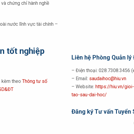
 và chứng chỉ hành nghề
oài nước lĩnh vực tài chính –
ện tốt nghiệp
Liên hệ Phòng Quản lý 
– Điện thoại: 028.7308.3456 (
– Email:
saudaihoc@hiu.vn
nh kèm theo
Thông tư số
– Website:
https://hiu.vn/gi
 GD&ĐT
tao-sau-dai-hoc/
Đăng ký Tư vấn Tuyển 