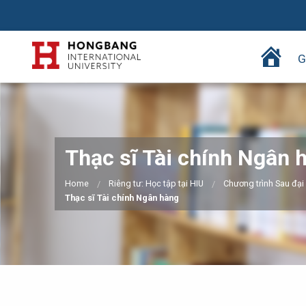
T
G
r
a
n
g
c
Thạc sĩ Tài chính Ngân 
h
ủ
Home
Riêng tư: Học tập tại HIU
Chương trình Sau đại
Thạc sĩ Tài chính Ngân hàng