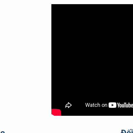
ạo
Đối