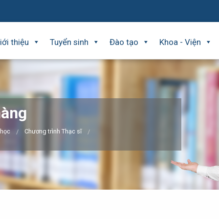
iới thiệu
Tuyển sinh
Đào tạo
Khoa - Viện
hàng
 học
Chương trình Thạc sĩ