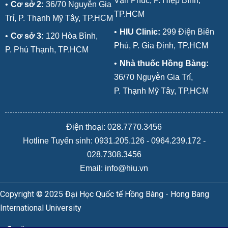
Vạn Phúc, P. Hiệp Bình,
•
Cơ sở 2:
36/70 Nguyễn Gia
TP.HCM
Trí, P. Thạnh Mỹ Tây, TP.HCM
•
HIU Clinic:
299 Điện Biên
•
Cơ sở 3:
120 Hòa Bình,
Phủ, P. Gia Định, TP.HCM
P. Phú Thạnh, TP.HCM
•
Nhà thuốc Hồng Bàng:
36/70 Nguyễn Gia Trí,
P. Thạnh Mỹ Tây, TP.HCM
Điện thoại: 028.7770.3456
Hotline Tuyển sinh:
0931.205.126
-
0964.239.172
-
028.7308.3456
Email: info@hiu.vn
Copyright © 2025 Đại Học Quốc tế Hồng Bàng - Hong Bang
International University