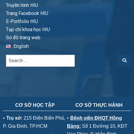
Truyền hình HIU
Trang Facebook HIU
E-Portfolio HIU
Tạp chí khoa học HIU
Sơ đồ trang web
English
CƠ SỞ HỌC TẬP
CƠ SỞ THỰC HÀNH
•
Trụ sở:
215 Điện Biên Phủ,
•
Bệnh viện ĐHQT Hồng
P. Gia Định, TP.HCM
Bàng:
Số 1 Đường 10, KĐT