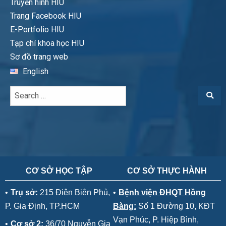
Truyền hình HIU
Trang Facebook HIU
E-Portfolio HIU
Tạp chí khoa học HIU
Sơ đồ trang web
English
CƠ SỞ HỌC TẬP
CƠ SỞ THỰC HÀNH
•
Trụ sở:
215 Điện Biên Phủ,
•
Bệnh viện ĐHQT Hồng
P. Gia Định, TP.HCM
Bàng:
Số 1 Đường 10, KĐT
Vạn Phúc, P. Hiệp Bình,
•
Cơ sở 2:
36/70 Nguyễn Gia