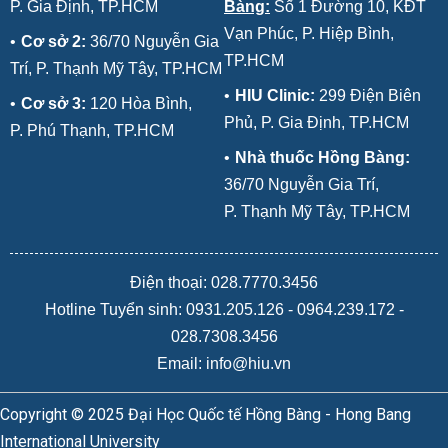
P. Gia Định, TP.HCM
Bàng:
Số 1 Đường 10, KĐT
Vạn Phúc, P. Hiệp Bình,
•
Cơ sở 2:
36/70 Nguyễn Gia
TP.HCM
Trí, P. Thạnh Mỹ Tây, TP.HCM
•
HIU Clinic:
299 Điện Biên
•
Cơ sở 3:
120 Hòa Bình,
Phủ, P. Gia Định, TP.HCM
P. Phú Thạnh, TP.HCM
•
Nhà thuốc Hồng Bàng:
36/70 Nguyễn Gia Trí,
P. Thạnh Mỹ Tây, TP.HCM
Điện thoại: 028.7770.3456
Hotline Tuyển sinh:
0931.205.126
-
0964.239.172
-
028.7308.3456
Email: info@hiu.vn
Copyright © 2025 Đại Học Quốc tế Hồng Bàng - Hong Bang
International University