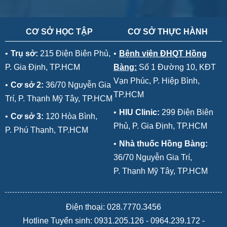
CƠ SỞ HỌC TẬP
CƠ SỞ THỰC HÀNH
•
Trụ sở:
215 Điện Biên Phủ,
•
Bệnh viện ĐHQT Hồng
P. Gia Định, TP.HCM
Bàng:
Số 1 Đường 10, KĐT
Vạn Phúc, P. Hiệp Bình,
•
Cơ sở 2:
36/70 Nguyễn Gia
TP.HCM
Trí, P. Thạnh Mỹ Tây, TP.HCM
•
HIU Clinic:
299 Điện Biên
•
Cơ sở 3:
120 Hòa Bình,
Phủ, P. Gia Định, TP.HCM
P. Phú Thạnh, TP.HCM
•
Nhà thuốc Hồng Bàng:
36/70 Nguyễn Gia Trí,
P. Thạnh Mỹ Tây, TP.HCM
Điện thoại: 028.7770.3456
Hotline Tuyển sinh:
0931.205.126
-
0964.239.172
-