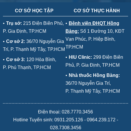
CƠ SỞ HỌC TẬP
CƠ SỞ THỰC HÀNH
•
Trụ sở:
215 Điện Biên Phủ,
•
Bệnh viện ĐHQT Hồng
P. Gia Định, TP.HCM
Bàng:
Số 1 Đường 10, KĐT
Vạn Phúc, P. Hiệp Bình,
•
Cơ sở 2:
36/70 Nguyễn Gia
TP.HCM
Trí, P. Thạnh Mỹ Tây, TP.HCM
•
HIU Clinic:
299 Điện Biên
•
Cơ sở 3:
120 Hòa Bình,
Phủ, P. Gia Định, TP.HCM
P. Phú Thạnh, TP.HCM
•
Nhà thuốc Hồng Bàng:
36/70 Nguyễn Gia Trí,
P. Thạnh Mỹ Tây, TP.HCM
Điện thoại: 028.7770.3456
Hotline Tuyển sinh:
0931.205.126
-
0964.239.172
-
028.7308.3456