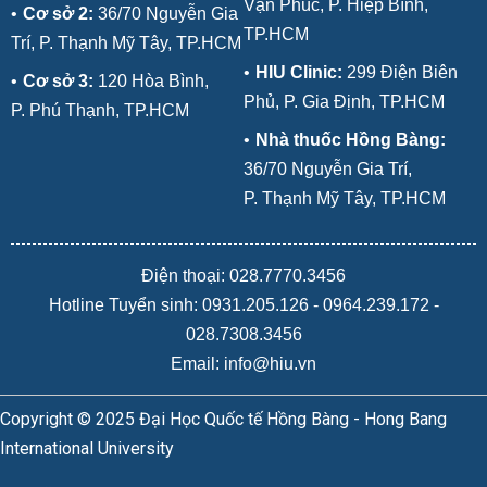
Vạn Phúc, P. Hiệp Bình,
•
Cơ sở 2:
36/70 Nguyễn Gia
TP.HCM
Trí, P. Thạnh Mỹ Tây, TP.HCM
•
HIU Clinic:
299 Điện Biên
•
Cơ sở 3:
120 Hòa Bình,
Phủ, P. Gia Định, TP.HCM
P. Phú Thạnh, TP.HCM
•
Nhà thuốc Hồng Bàng:
36/70 Nguyễn Gia Trí,
P. Thạnh Mỹ Tây, TP.HCM
Điện thoại: 028.7770.3456
Hotline Tuyển sinh:
0931.205.126
-
0964.239.172
-
028.7308.3456
Email: info@hiu.vn
Copyright © 2025 Đại Học Quốc tế Hồng Bàng - Hong Bang
International University