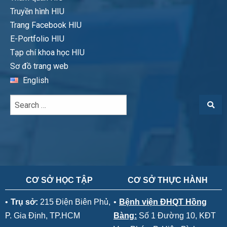
Truyền hình HIU
Trang Facebook HIU
E-Portfolio HIU
Tạp chí khoa học HIU
Sơ đồ trang web
English
CƠ SỞ HỌC TẬP
CƠ SỞ THỰC HÀNH
•
Trụ sở:
215 Điện Biên Phủ,
•
Bệnh viện ĐHQT Hồng
P. Gia Định, TP.HCM
Bàng:
Số 1 Đường 10, KĐT