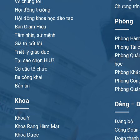
Về chúng tôi
Chương trìn
Hội đồng trường
Hội đồng khoa học đào tạo
Phòng
Ban Giám Hiệu
Tầm nhìn, sứ mệnh
Phòng Hành
Giá trị cốt lõi
Phòng Tài c
Triết lý giáo dục
Phòng Quản
Tại sao chọn HIU?
học
Cơ cấu tổ chức
Phòng Khảo
Ba công khai
Phòng Công
Bản tin
Phòng Quản 
Khoa
Đảng – Đ
Khoa Y
Đảng bộ
Khoa Răng Hàm Mặt
Công Đoàn
Khoa Dược
Đoàn thanh 