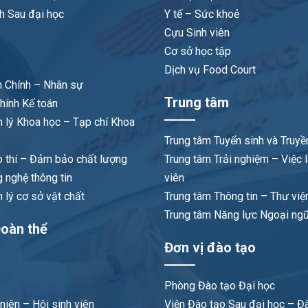
h Sau đại học
Y tế – Sức khoẻ
Cựu Sinh viên
Cơ sở học tập
Dịch vụ Food Court
 Chính – Nhân sự
Trung tâm
hính Kế toán
 lý Khoa học – Tạp chí Khoa
Trung tâm Tuyển sinh và Truyề
 thí – Đảm bảo chất lượng
Trung tâm Trải nghiệm – Việc 
 nghệ thông tin
viên
lý cơ sở vật chất
Trung tâm Thông tin – Thư việ
Trung tâm Năng lực Ngoại ng
oàn thể
Đơn vị đào tạo
Phòng Đào tạo Đại học
niên – Hội sinh viên
Viện Đào tạo Sau đại học – Đà