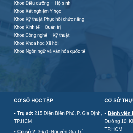
Khoa Điều dưỡng – Hộ sinh
Khoa Xét nghiệm Y học
Khoa Kỹ thuật Phục hồi chức năng
Khoa Kinh tế – Quản trị
Khoa Công nghệ – Kỹ thuật
Khoa Khoa học Xã hội
Khoa Ngôn ngữ và văn hóa quốc tế
CƠ SỞ HỌC TẬP
CƠ SỞ THỰ
•
Trụ sở:
215 Điện Biên Phủ, P. Gia Định,
•
Bệnh viện
TP.HCM
Đường 10, KĐ
TP.HCM
•
Cơ sở 2:
36/70 Nguyễn Gia Trí,