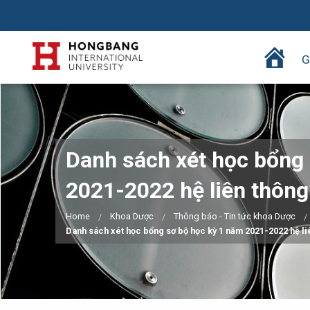
T
G
r
a
n
g
c
Danh sách xét học bổng
h
ủ
2021-2022 hệ liên thông
Home
Khoa Dược
Thông báo - Tin tức khoa Dược
Danh sách xét học bổng sơ bộ học kỳ 1 năm 2021-2022 hệ li