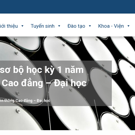
iới thiệu
Tuyển sinh
Đào tạo
Khoa - Viện
 sơ bộ học kỳ 1 năm
 Cao đẳng – Đại học
ên thông Cao đẳng – Đại học