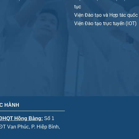
tục
Viện Đào tạo và Hợp tác quốc t
Viện Đào tạo trực tuyến (IOT)
C HÀNH
 ĐHQT Hồng Bàng:
Số 1
T Vạn Phúc, P. Hiệp Bình,