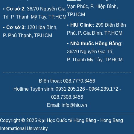
Vạn Phúc, P. Hiệp Bình,
•
Cơ sở 2:
36/70 Nguyễn Gia
TP.HCM
Trí, P. Thạnh Mỹ Tây, TP.HCM
•
HIU Clinic:
299 Điện Biên
•
Cơ sở 3:
120 Hòa Bình,
Phủ, P. Gia Định, TP.HCM
P. Phú Thạnh, TP.HCM
•
Nhà thuốc Hồng Bàng:
36/70 Nguyễn Gia Trí,
P. Thạnh Mỹ Tây, TP.HCM
Điện thoại: 028.7770.3456
Hotline Tuyển sinh:
0931.205.126
-
0964.239.172
-
028.7308.3456
Email: info@hiu.vn
Copyright © 2025 Đại Học Quốc tế Hồng Bàng - Hong Bang
International University