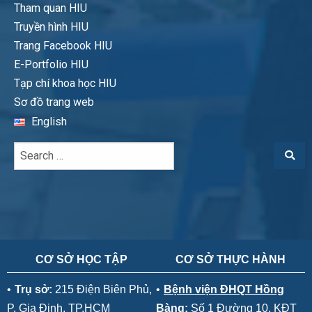
Tham quan HIU
Truyền hình HIU
Trang Facebook HIU
E-Portfolio HIU
Tạp chí khoa học HIU
Sơ đồ trang web
English
CƠ SỞ HỌC TẬP
CƠ SỞ THỰC HÀNH
•
Trụ sở:
215 Điện Biên Phủ,
•
Bệnh viện ĐHQT Hồng
P. Gia Định, TP.HCM
Bàng:
Số 1 Đường 10, KĐT