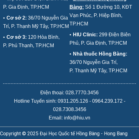
P. Gia Định, TP.HCM
Bàng:
Số 1 Đường 10, KĐT
Vạn Phúc, P. Hiệp Bình,
•
Cơ sở 2:
36/70 Nguyễn Gia
TP.HCM
Trí, P. Thạnh Mỹ Tây, TP.HCM
•
HIU Clinic:
299 Điện Biên
•
Cơ sở 3:
120 Hòa Bình,
Phủ, P. Gia Định, TP.HCM
P. Phú Thạnh, TP.HCM
•
Nhà thuốc Hồng Bàng:
36/70 Nguyễn Gia Trí,
P. Thạnh Mỹ Tây, TP.HCM
Điện thoại: 028.7770.3456
Hotline Tuyển sinh:
0931.205.126
-
0964.239.172
-
028.7308.3456
Email: info@hiu.vn
Copyright © 2025 Đại Học Quốc tế Hồng Bàng - Hong Bang