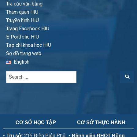
Tra cứu văn bằng
Tham quan HIU
Truyền hình HIU
Trang Facebook HIU
E-Portfolio HIU
Tạp chí khoa học HIU
Sơ đồ trang web
English
CƠ SỞ HỌC TẬP
CƠ SỞ THỰC HÀNH
•
Trụ sở:
215 Điện Biên Phủ,
•
Bệnh viện ĐHQT Hồng