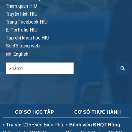
Tham quan HIU
Truyền hình HIU
Trang Facebook HIU
E-Portfolio HIU
Tạp chí khoa học HIU
Sơ đồ trang web
English
CƠ SỞ HỌC TẬP
CƠ SỞ THỰC HÀNH
•
Trụ sở:
215 Điện Biên Phủ,
•
Bệnh viện ĐHQT Hồng