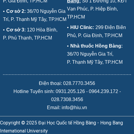
P. Gia Định, TP.HCM
Bàng:
Số 1 Đường 10, KĐT
Vạn Phúc, P. Hiệp Bình,
•
Cơ sở 2:
36/70 Nguyễn Gia
TP.HCM
Trí, P. Thạnh Mỹ Tây, TP.HCM
•
HIU Clinic:
299 Điện Biên
•
Cơ sở 3:
120 Hòa Bình,
Phủ, P. Gia Định, TP.HCM
P. Phú Thạnh, TP.HCM
•
Nhà thuốc Hồng Bàng:
36/70 Nguyễn Gia Trí,
P. Thạnh Mỹ Tây, TP.HCM
Điện thoại: 028.7770.3456
Hotline Tuyển sinh:
0931.205.126
-
0964.239.172
-
028.7308.3456
Email: info@hiu.vn
Copyright © 2025 Đại Học Quốc tế Hồng Bàng - Hong Bang
International University