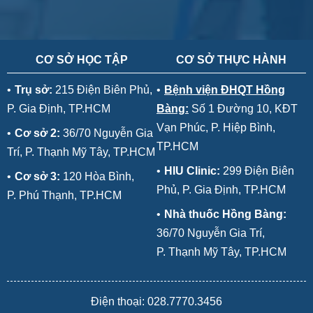
CƠ SỞ HỌC TẬP
CƠ SỞ THỰC HÀNH
•
Trụ sở:
215 Điện Biên Phủ,
•
Bệnh viện ĐHQT Hồng
P. Gia Định, TP.HCM
Bàng:
Số 1 Đường 10, KĐT
Vạn Phúc, P. Hiệp Bình,
•
Cơ sở 2:
36/70 Nguyễn Gia
TP.HCM
Trí, P. Thạnh Mỹ Tây, TP.HCM
•
HIU Clinic:
299 Điện Biên
•
Cơ sở 3:
120 Hòa Bình,
Phủ, P. Gia Định, TP.HCM
P. Phú Thạnh, TP.HCM
•
Nhà thuốc Hồng Bàng:
36/70 Nguyễn Gia Trí,
P. Thạnh Mỹ Tây, TP.HCM
Điện thoại: 028.7770.3456