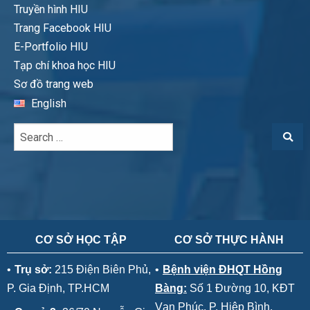
Truyền hình HIU
Trang Facebook HIU
E-Portfolio HIU
Tạp chí khoa học HIU
Sơ đồ trang web
English
CƠ SỞ HỌC TẬP
CƠ SỞ THỰC HÀNH
•
Trụ sở:
215 Điện Biên Phủ,
•
Bệnh viện ĐHQT Hồng
P. Gia Định, TP.HCM
Bàng:
Số 1 Đường 10, KĐT
Vạn Phúc, P. Hiệp Bình,