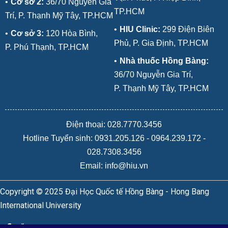
•
Cơ sở 2:
36/70 Nguyễn Gia
TP.HCM
Trí, P. Thạnh Mỹ Tây, TP.HCM
•
HIU Clinic:
299 Điện Biên
•
Cơ sở 3:
120 Hòa Bình,
Phủ, P. Gia Định, TP.HCM
P. Phú Thạnh, TP.HCM
•
Nhà thuốc Hồng Bàng:
36/70 Nguyễn Gia Trí,
P. Thạnh Mỹ Tây, TP.HCM
Điện thoại: 028.7770.3456
Hotline Tuyển sinh:
0931.205.126
-
0964.239.172
-
028.7308.3456
Email: info@hiu.vn
Copyright © 2025 Đại Học Quốc tế Hồng Bàng - Hong Bang
International University