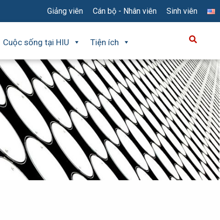
Giảng viên
Cán bộ - Nhân viên
Sinh viên
Cuộc sống tại HIU
Tiện ích