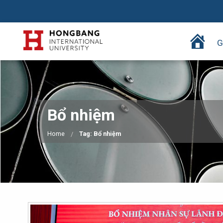
T
G
r
a
n
g
c
Bổ nhiệm
h
ủ
Home
Tag: Bổ nhiệm