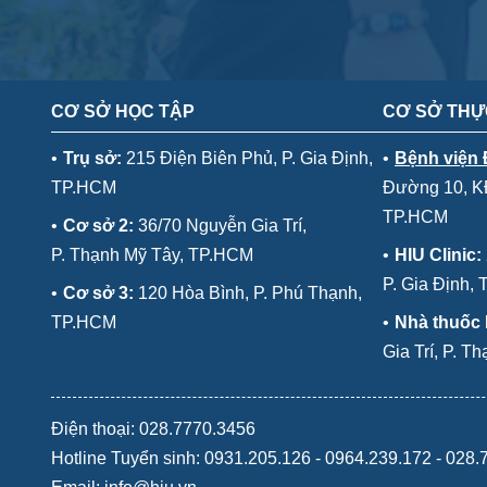
CƠ SỞ HỌC TẬP
CƠ SỞ THỰ
•
Trụ sở:
215 Điện Biên Phủ, P. Gia Định,
•
Bệnh viện
TP.HCM
Đường 10, KĐ
TP.HCM
•
Cơ sở 2:
36/70 Nguyễn Gia Trí,
P. Thạnh Mỹ Tây, TP.HCM
•
HIU Clinic:
P. Gia Định,
•
Cơ sở 3:
120 Hòa Bình, P. Phú Thạnh,
TP.HCM
•
Nhà thuốc
Gia Trí, P. 
Điện thoại: 028.7770.3456
Hotline Tuyển sinh:
0931.205.126
-
0964.239.172
-
028.