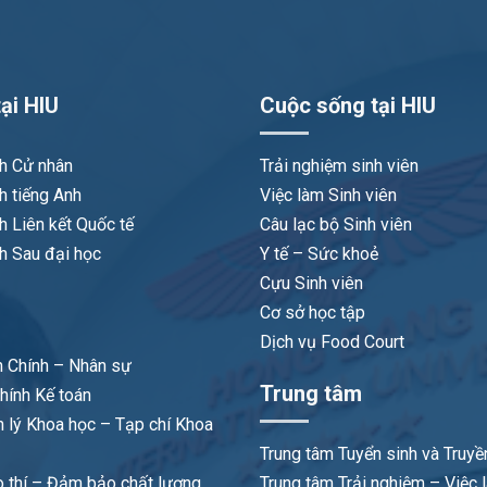
ại HIU
Cuộc sống tại HIU
nh Cử nhân
Trải nghiệm sinh viên
h tiếng Anh
Việc làm Sinh viên
h Liên kết Quốc tế
Câu lạc bộ Sinh viên
h Sau đại học
Y tế – Sức khoẻ
Cựu Sinh viên
Cơ sở học tập
Dịch vụ Food Court
 Chính – Nhân sự
Trung tâm
hính Kế toán
 lý Khoa học – Tạp chí Khoa
Trung tâm Tuyển sinh và Truyề
 thí – Đảm bảo chất lượng
Trung tâm Trải nghiệm – Việc 