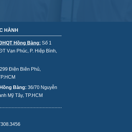
C HÀNH
 ĐHQT Hồng Bàng:
Số 1
T Vạn Phúc, P. Hiệp Bình,
299 Điện Biên Phủ,
 TP.HCM
 Hồng Bàng:
36/70 Nguyễn
Thạnh Mỹ Tây, TP.HCM
7308.3456