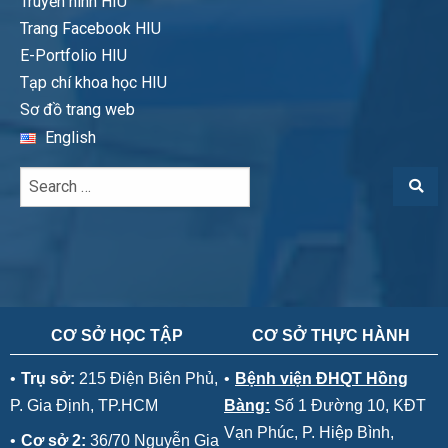
Truyền hình HIU
Trang Facebook HIU
E-Portfolio HIU
Tạp chí khoa học HIU
Sơ đồ trang web
English
CƠ SỞ HỌC TẬP
CƠ SỞ THỰC HÀNH
•
Trụ sở:
215 Điện Biên Phủ,
•
Bệnh viện ĐHQT Hồng
P. Gia Định, TP.HCM
Bàng:
Số 1 Đường 10, KĐT
Vạn Phúc, P. Hiệp Bình,
•
Cơ sở 2:
36/70 Nguyễn Gia