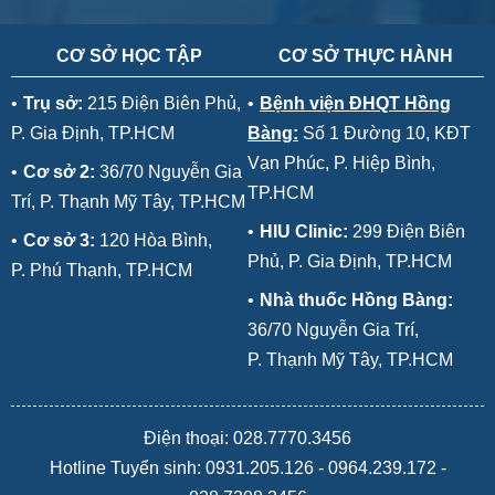
CƠ SỞ HỌC TẬP
CƠ SỞ THỰC HÀNH
•
Trụ sở:
215 Điện Biên Phủ,
•
Bệnh viện ĐHQT Hồng
P. Gia Định, TP.HCM
Bàng:
Số 1 Đường 10, KĐT
Vạn Phúc, P. Hiệp Bình,
•
Cơ sở 2:
36/70 Nguyễn Gia
TP.HCM
Trí, P. Thạnh Mỹ Tây, TP.HCM
•
HIU Clinic:
299 Điện Biên
•
Cơ sở 3:
120 Hòa Bình,
Phủ, P. Gia Định, TP.HCM
P. Phú Thạnh, TP.HCM
•
Nhà thuốc Hồng Bàng:
36/70 Nguyễn Gia Trí,
P. Thạnh Mỹ Tây, TP.HCM
Điện thoại: 028.7770.3456
Hotline Tuyển sinh:
0931.205.126
-
0964.239.172
-