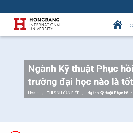
T
G
r
a
n
g
c
Ngành Kỹ thuật Phục hồi
h
ủ
trường đại học nào là tố
Home
THÍ SINH CẦN BIẾT
Ngành Kỹ thuật Phục hồi c