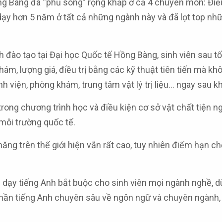
ng Bàng đã “phủ sóng” rộng khắp ở cả 4 chuyên môn: Điều
ạy hơn 5 năm ở tất cả những ngành này và đã lọt top nh
h đào tạo tại Đại học Quốc tế Hồng Bàng, sinh viên sau t
 khám, lượng giá, điều trị bằng các kỹ thuật tiên tiến mà 
h viện, phòng khám, trung tâm vật lý trị liệu… ngay sau kh
ong chương trình học và điều kiện cơ sở vật chất tiện n
 môi trường quốc tế.
ng trên thế giới hiện vẫn rất cao, tuy nhiên điểm hạn c
g dạy tiếng Anh bắt buộc cho sinh viên mọi ngành nghề, 
phần tiếng Anh chuyên sâu về ngôn ngữ và chuyên ngành,