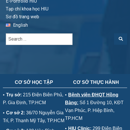
E-Portfolio HIU
Tạp chí khoa học HIU
Sơ đồ trang web
English
CƠ SỞ HỌC TẬP
CƠ SỞ THỰC HÀNH
•
Trụ sở:
215 Điện Biên Phủ,
•
Bệnh viện ĐHQT Hồng
P. Gia Định, TP.HCM
Bàng:
Số 1 Đường 10, KĐT
Vạn Phúc, P. Hiệp Bình,
•
Cơ sở 2:
36/70 Nguyễn Gia
TP.HCM
Trí, P. Thạnh Mỹ Tây, TP.HCM
•
HIU Clinic:
299 Điện Biên