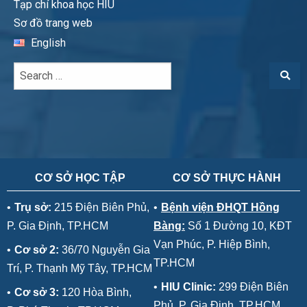
Tạp chí khoa học HIU
Sơ đồ trang web
English
CƠ SỞ HỌC TẬP
CƠ SỞ THỰC HÀNH
•
Trụ sở:
215 Điện Biên Phủ,
•
Bệnh viện ĐHQT Hồng
P. Gia Định, TP.HCM
Bàng:
Số 1 Đường 10, KĐT
Vạn Phúc, P. Hiệp Bình,
•
Cơ sở 2:
36/70 Nguyễn Gia
TP.HCM
Trí, P. Thạnh Mỹ Tây, TP.HCM
•
HIU Clinic:
299 Điện Biên
•
Cơ sở 3:
120 Hòa Bình,
Phủ, P. Gia Định, TP.HCM