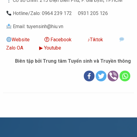
Cơ sở chính: 215 Điện Biên Phủ, P. Gia Định, TP.HCM
Hotline/Zalo: 0964 239 172 0931 205 126
Email: tuyensinh@hiu.vn
Website
ⓕ
Facebook
‎♪
Tiktok
Zalo OA
▶︎ Youtube
Biên tập bởi Trung tâm Tuyển sinh và Truyền thông