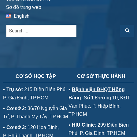
Sơ đồ trang web
English
CƠ SỞ HỌC TẬP
CƠ SỞ THỰC HÀNH
•
Trụ sở:
215 Điện Biên Phủ,
•
Bệnh viện ĐHQT Hồng
P. Gia Định, TP.HCM
Bàng:
Số 1 Đường 10, KĐT
Vạn Phúc, P. Hiệp Bình,
•
Cơ sở 2:
36/70 Nguyễn Gia
TP.HCM
Trí, P. Thạnh Mỹ Tây, TP.HCM
•
HIU Clinic:
299 Điện Biên
•
Cơ sở 3:
120 Hòa Bình,
Phủ, P. Gia Định, TP.HCM
P. Phú Thạnh, TP.HCM