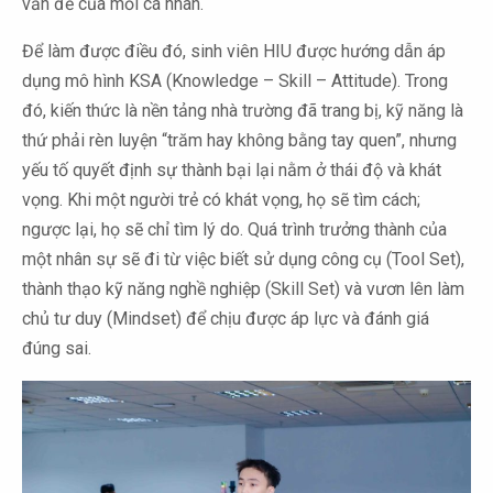
vấn đề của mỗi cá nhân.
Để làm được điều đó, sinh viên HIU được hướng dẫn áp
dụng mô hình KSA (Knowledge – Skill – Attitude). Trong
đó, kiến thức là nền tảng nhà trường đã trang bị, kỹ năng là
thứ phải rèn luyện “trăm hay không bằng tay quen”, nhưng
yếu tố quyết định sự thành bại lại nằm ở thái độ và khát
vọng. Khi một người trẻ có khát vọng, họ sẽ tìm cách;
ngược lại, họ sẽ chỉ tìm lý do. Quá trình trưởng thành của
một nhân sự sẽ đi từ việc biết sử dụng công cụ (Tool Set),
thành thạo kỹ năng nghề nghiệp (Skill Set) và vươn lên làm
chủ tư duy (Mindset) để chịu được áp lực và đánh giá
đúng sai.