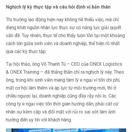
Nghịch lý kỳ thực tập và câu hỏi định vị bản thân
Thị trường lao động hiện nay không hề thiếu việc, mà chỉ
đang khát nguồn nhân lực thực sự có năng lực giải quyết
vấn đề. Tuy nhiên, thực tế cho thấy luôn tồn tại một khoảng
cách lớn giữa sinh viên và doanh nghiệp, thể hiện rõ nhất
qua các kỳ thực tập.
Tại hội thảo, ông Võ Thanh Tú – CEO của ONEX Logistics
& ONEX Training – đã thẳng thắn chỉ ra nghịch lý này. Theo
ông, trong khi sinh viên mang tâm lý e ngại vì tốn chi phí,
mất cơ hội làm thêm và áp lực từ môi trường mới, thì ở
chiều ngược lại, doanh nghiệp cũng đầy rẫy nỗi lo. Các
công ty e ngại việc tốn thời gian hướng dẫn, phải cắt cử
nhân sự kèm cặp và đối mặt với rủi ro sai sót làm ảnh
hưởng đến uy tín với khách hàng.