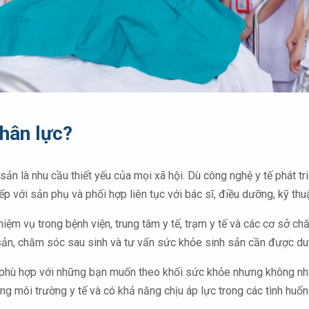
nhân lực?
 là nhu cầu thiết yếu của mọi xã hội. Dù công nghệ y tế phát triển
ếp với sản phụ và phối hợp liên tục với bác sĩ, điều dưỡng, kỹ thuậ
iệm vụ trong bệnh viện, trung tâm y tế, trạm y tế và các cơ sở c
sản, chăm sóc sau sinh và tư vấn sức khỏe sinh sản cần được duy
ù hợp với những bạn muốn theo khối sức khỏe nhưng không nhất th
 môi trường y tế và có khả năng chịu áp lực trong các tình huốn