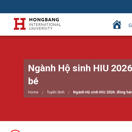
T
G
r
a
n
g
c
Ngành Hộ sinh HIU 2026
h
ủ
bé
Home
Tuyển Sinh
Ngành Hộ sinh HIU 2026: đồng hà