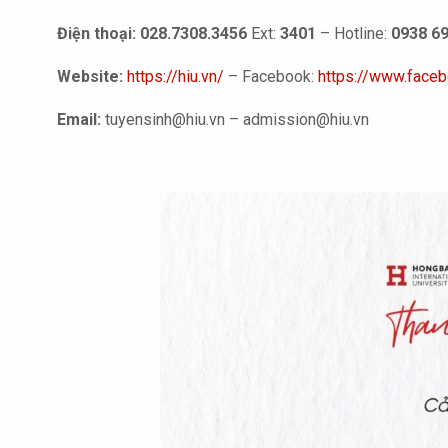
Điện thoại:
028.7308.3456
Ext:
3401
– Hotline:
0938 6
Website:
https://hiu.vn/
– Facebook:
https://www.faceb
Email:
tuyensinh@hiu.vn – admission@hiu.vn