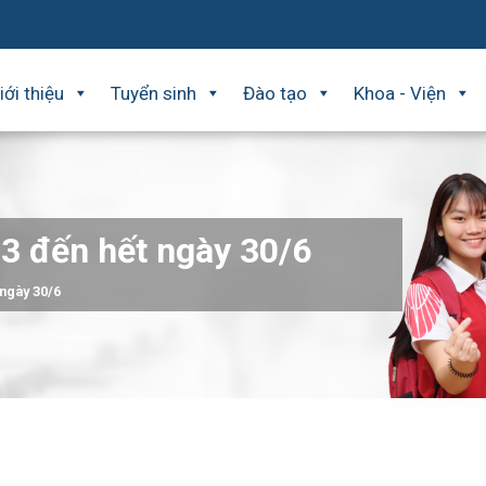
iới thiệu
Tuyển sinh
Đào tạo
Khoa - Viện
 3 đến hết ngày 30/6
 ngày 30/6