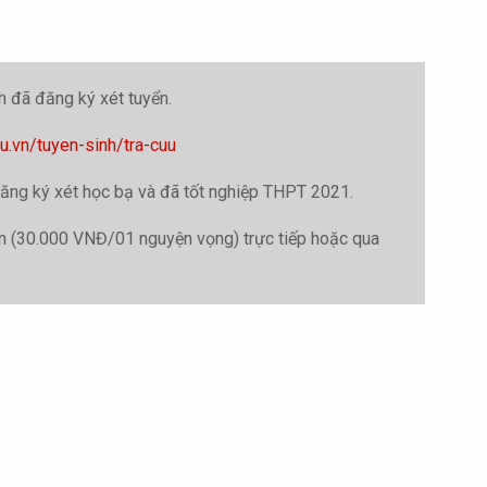
h đã đăng ký xét tuyển.
hiu.vn/tuyen-sinh/tra-cuu
 đăng ký xét học bạ và đã tốt nghiệp THPT 2021.
yển (30.000 VNĐ/01 nguyện vọng) trực tiếp hoặc qua