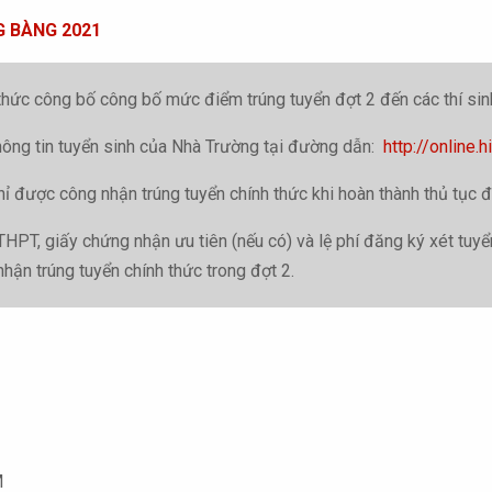
G BÀNG 2021
ức công bố công bố mức điểm trúng tuyển đợt 2 đến các thí sin
 thông tin tuyển sinh của Nhà Trường tại đường dẫn:
http://online.
 chỉ được công nhận trúng tuyển chính thức khi hoàn thành thủ tục
THPT, giấy chứng nhận ưu tiên (nếu có) và lệ phí đăng ký xét tu
ận trúng tuyển chính thức trong đợt 2.
M