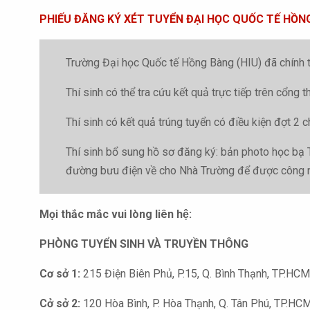
PHIẾU ĐĂNG KÝ XÉT TUYỂN ĐẠI HỌC QUỐC TẾ HỒN
Trường Đại học Quốc tế Hồng Bàng (HIU) đã chính th
Thí sinh có thể tra cứu kết quả trực tiếp trên cổng
Thí sinh có kết quả trúng tuyển có điều kiện đợt 2
Thí sinh bổ sung hồ sơ đăng ký: bản photo học bạ 
đường bưu điện về cho Nhà Trường để được công nh
Mọi thắc mắc vui lòng liên hệ:
PHÒNG TUYỂN SINH VÀ TRUYỀN THÔNG
Cơ sở 1:
215 Điện Biên Phủ, P.15, Q. Bình Thạnh, TP.HCM
Cở sở 2:
120 Hòa Bình, P. Hòa Thạnh, Q. Tân Phú, TP.HC