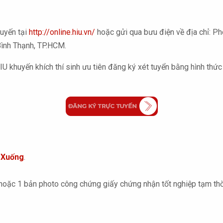
tuyến tại
http://online.hiu.vn/
hoặc gửi qua bưu điện về địa chỉ: Ph
Bình Thạnh, TP.HCM.
HIU khuyến khích thí sinh ưu tiên đăng ký xét tuyển bằng hình th
 Xuống
.
ặc 1 bản photo công chứng giấy chứng nhận tốt nghiệp tạm thời 