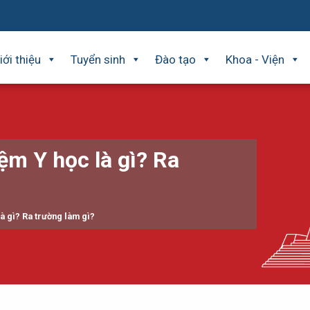
iới thiệu
Tuyển sinh
Đào tạo
Khoa - Viện
ệm Y học là gì? Ra
à gì? Ra trường làm gì?