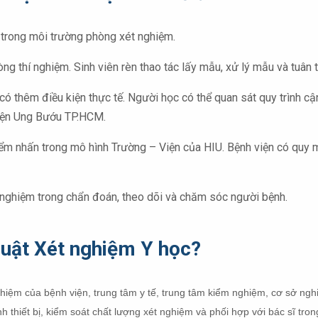
 trong môi trường phòng xét nghiệm.
g thí nghiệm. Sinh viên rèn thao tác lấy mẫu, xử lý mẫu và tuân t
n có thêm điều kiện thực tế. Người học có thể quan sát quy trình 
viện Ung Bướu TP.HCM.
ểm nhấn trong mô hình Trường – Viện của HIU. Bệnh viện có quy 
ét nghiệm trong chẩn đoán, theo dõi và chăm sóc người bệnh.
huật Xét nghiệm Y học?
nghiệm của bệnh viện, trung tâm y tế, trung tâm kiểm nghiệm, cơ sở ngh
hiết bị, kiểm soát chất lượng xét nghiệm và phối hợp với bác sĩ trong 