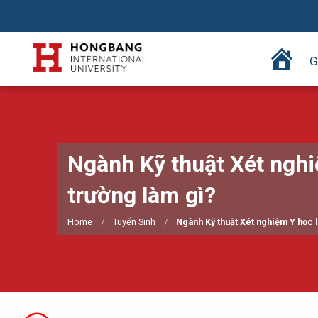
T
G
r
a
n
g
c
Ngành Kỹ thuật Xét nghi
h
ủ
trường làm gì?
Home
Tuyển Sinh
Ngành Kỹ thuật Xét nghiệm Y học l