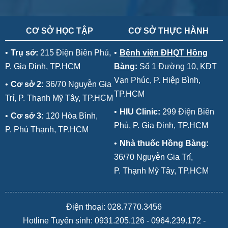
CƠ SỞ HỌC TẬP
CƠ SỞ THỰC HÀNH
•
Trụ sở:
215 Điện Biên Phủ,
•
Bệnh viện ĐHQT Hồng
P. Gia Định, TP.HCM
Bàng:
Số 1 Đường 10, KĐT
Vạn Phúc, P. Hiệp Bình,
•
Cơ sở 2:
36/70 Nguyễn Gia
TP.HCM
Trí, P. Thạnh Mỹ Tây, TP.HCM
•
HIU Clinic:
299 Điện Biên
•
Cơ sở 3:
120 Hòa Bình,
Phủ, P. Gia Định, TP.HCM
P. Phú Thạnh, TP.HCM
•
Nhà thuốc Hồng Bàng:
36/70 Nguyễn Gia Trí,
P. Thạnh Mỹ Tây, TP.HCM
Điện thoại: 028.7770.3456
Hotline Tuyển sinh:
0931.205.126
-
0964.239.172
-