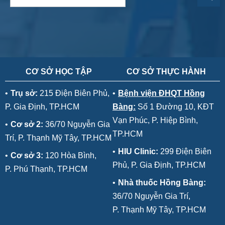
CƠ SỞ HỌC TẬP
CƠ SỞ THỰC HÀNH
•
Trụ sở:
215 Điện Biên Phủ,
•
Bệnh viện ĐHQT Hồng
P. Gia Định, TP.HCM
Bàng:
Số 1 Đường 10, KĐT
Vạn Phúc, P. Hiệp Bình,
•
Cơ sở 2:
36/70 Nguyễn Gia
TP.HCM
Trí, P. Thạnh Mỹ Tây, TP.HCM
•
HIU Clinic:
299 Điện Biên
•
Cơ sở 3:
120 Hòa Bình,
Phủ, P. Gia Định, TP.HCM
P. Phú Thạnh, TP.HCM
•
Nhà thuốc Hồng Bàng:
36/70 Nguyễn Gia Trí,
P. Thạnh Mỹ Tây, TP.HCM