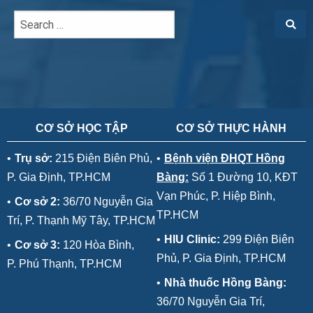
CƠ SỞ HỌC TẬP
CƠ SỞ THỰC HÀNH
•
Trụ sở:
215 Điện Biên Phủ,
•
Bệnh viện ĐHQT Hồng
P. Gia Định, TP.HCM
Bàng:
Số 1 Đường 10, KĐT
Vạn Phúc, P. Hiệp Bình,
•
Cơ sở 2:
36/70 Nguyễn Gia
TP.HCM
Trí, P. Thạnh Mỹ Tây, TP.HCM
•
HIU Clinic:
299 Điện Biên
•
Cơ sở 3:
120 Hòa Bình,
Phủ, P. Gia Định, TP.HCM
P. Phú Thạnh, TP.HCM
•
Nhà thuốc Hồng Bàng:
36/70 Nguyễn Gia Trí,