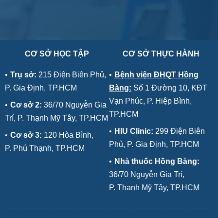
CƠ SỞ HỌC TẬP
CƠ SỞ THỰC HÀNH
•
Trụ sở:
215 Điện Biên Phủ,
•
Bệnh viện ĐHQT Hồng
P. Gia Định, TP.HCM
Bàng:
Số 1 Đường 10, KĐT
Vạn Phúc, P. Hiệp Bình,
•
Cơ sở 2:
36/70 Nguyễn Gia
TP.HCM
Trí, P. Thạnh Mỹ Tây, TP.HCM
•
HIU Clinic:
299 Điện Biên
•
Cơ sở 3:
120 Hòa Bình,
Phủ, P. Gia Định, TP.HCM
P. Phú Thạnh, TP.HCM
•
Nhà thuốc Hồng Bàng:
36/70 Nguyễn Gia Trí,
P. Thạnh Mỹ Tây, TP.HCM