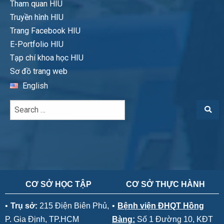
Tham quan HIU
Truyền hình HIU
Trang Facebook HIU
E-Portfolio HIU
Tạp chí khoa học HIU
Sơ đồ trang web
English
CƠ SỞ HỌC TẬP
CƠ SỞ THỰC HÀNH
•
Trụ sở:
215 Điện Biên Phủ,
•
Bệnh viện ĐHQT Hồng
P. Gia Định, TP.HCM
Bàng:
Số 1 Đường 10, KĐT