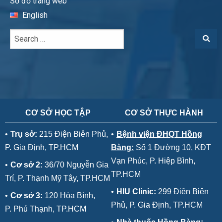
Sơ đồ trang web
English
CƠ SỞ HỌC TẬP
CƠ SỞ THỰC HÀNH
•
Trụ sở:
215 Điện Biên Phủ,
•
Bệnh viện ĐHQT Hồng
P. Gia Định, TP.HCM
Bàng:
Số 1 Đường 10, KĐT
Vạn Phúc, P. Hiệp Bình,
•
Cơ sở 2:
36/70 Nguyễn Gia
TP.HCM
Trí, P. Thạnh Mỹ Tây, TP.HCM
•
HIU Clinic:
299 Điện Biên
•
Cơ sở 3:
120 Hòa Bình,
Phủ, P. Gia Định, TP.HCM
P. Phú Thạnh, TP.HCM